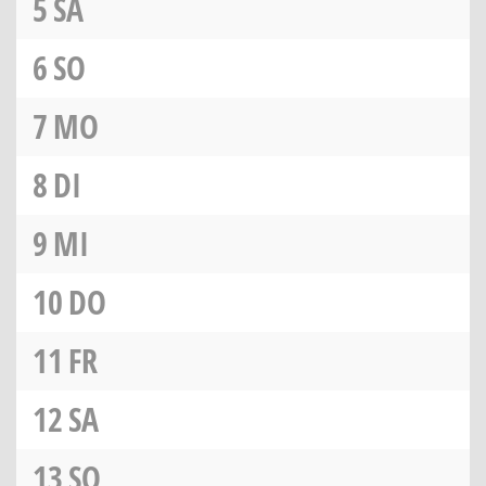
5
SA
6
SO
7
MO
8
DI
9
MI
10
DO
11
FR
12
SA
13
SO