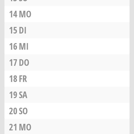
14
MO
15
DI
16
MI
17
DO
18
FR
19
SA
20
SO
21
MO