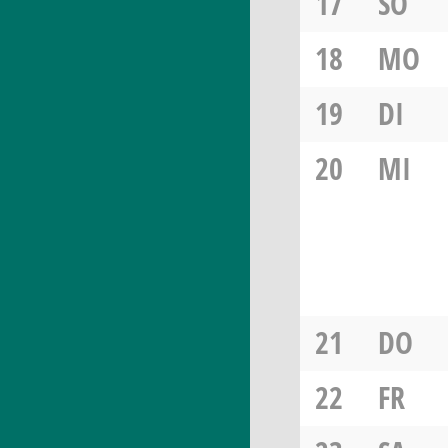
17
SO
18
MO
19
DI
20
MI
21
DO
22
FR