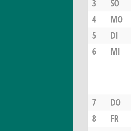
3
SO
4
MO
5
DI
6
MI
7
DO
8
FR