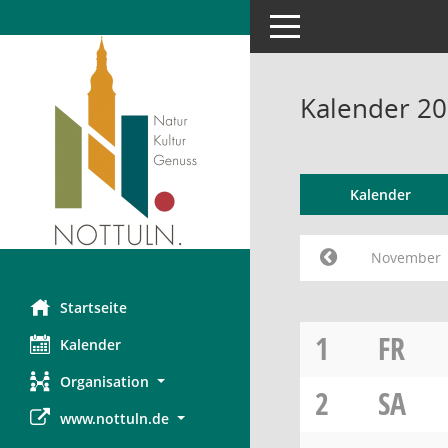
Toggle navigation
Kalender 2
Kalender
November
Startseite
1
FR
Kalender
Organisation
2
SA
www.nottuln.de