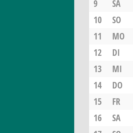
9
SA
10
SO
11
MO
12
DI
13
MI
14
DO
15
FR
16
SA