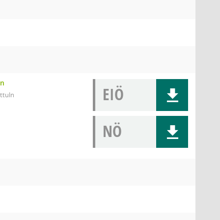
en
EIÖ
ttuln
NÖ