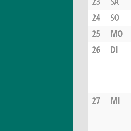
23
SA
24
SO
25
MO
26
DI
27
MI