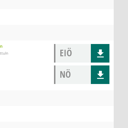
en
EIÖ
ttuln
NÖ