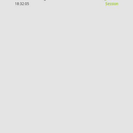
(Wird in
18:32:05
Session