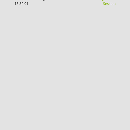
(Wird in
18:32:01
Session