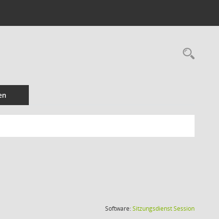
Rec
en
(Wird in
Software:
Sitzungsdienst
Session