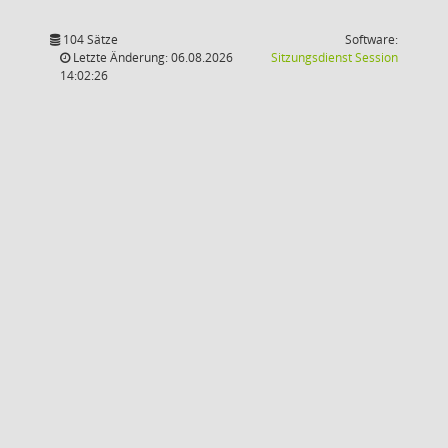
104 Sätze
Software:
(Wird in
Letzte Änderung: 06.08.2026
Sitzungsdienst
Session
14:02:26