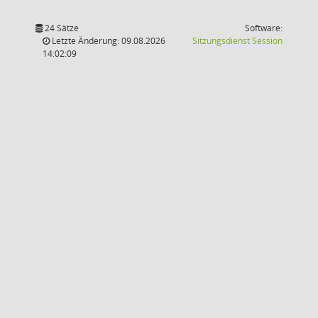
24 Sätze
Software:
(Wird in
Letzte Änderung: 09.08.2026
Sitzungsdienst
Session
14:02:09