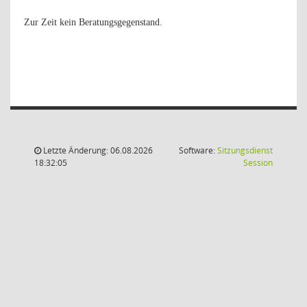
Zur Zeit kein Beratungsgegenstand.
Letzte Änderung: 06.08.2026
Software:
Sitzungsdienst
(Wird in
18:32:05
Session