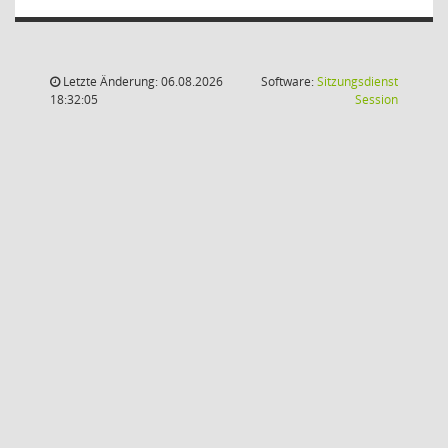
Letzte Änderung: 06.08.2026
Software:
Sitzungsdienst
(Wird in
18:32:05
Session