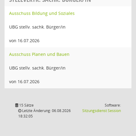
Ausschuss Bildung und Soziales
UBG stellv. sachk. Bürger/in
von 16.07.2026
Ausschuss Planen und Bauen
UBG stellv. sachk. Bürger/in
von 16.07.2026
15 Sätze
Software:
(Wird in
Letzte Änderung: 06.08.2026
Sitzungsdienst
Session
18:32:05