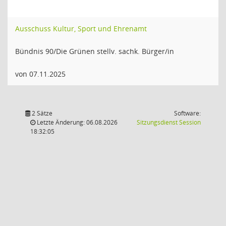
Ausschuss Kultur, Sport und Ehrenamt
Bündnis 90/Die Grünen stellv. sachk. Bürger/in
von 07.11.2025
2 Sätze
Software:
(Wird in
Letzte Änderung: 06.08.2026
Sitzungsdienst
Session
18:32:05