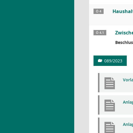
Haushal
Ö 4
Zwische
Ö 4.1
Beschlus
089/2023
Vorl
Anla
Anlag