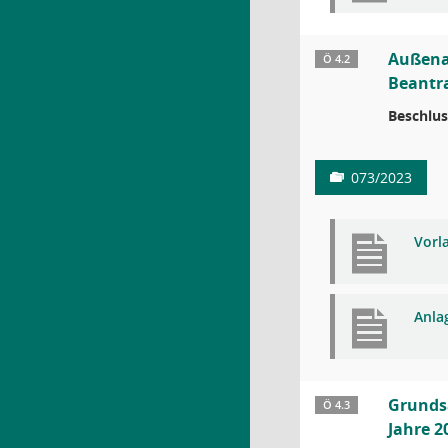
Außena
Ö 4.2
Beantr
Beschlus
073/2023
Vorl
Anla
Grundsa
Ö 4.3
Jahre 2