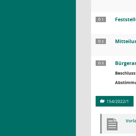
Feststel
Ö 1
Mitteil
Ö 2
Bürgeran
Ö 3
Beschluss
Abstimmu
154/2022/1
Vorl