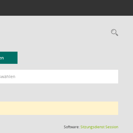
Rec
en
swählen
(Wird in
Software:
Sitzungsdienst
Session