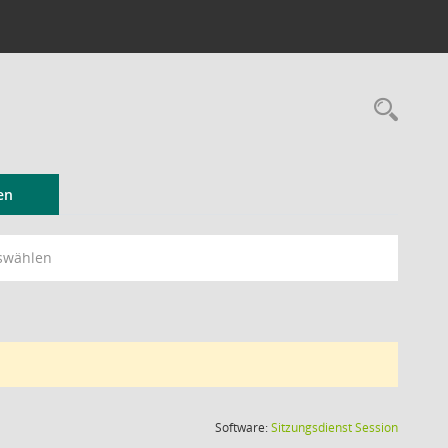
Rec
en
swählen
(Wird in
Software:
Sitzungsdienst
Session