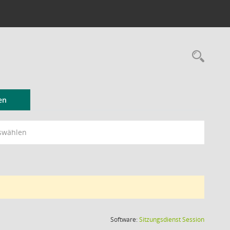
Rec
en
swählen
(Wird in
Software:
Sitzungsdienst
Session