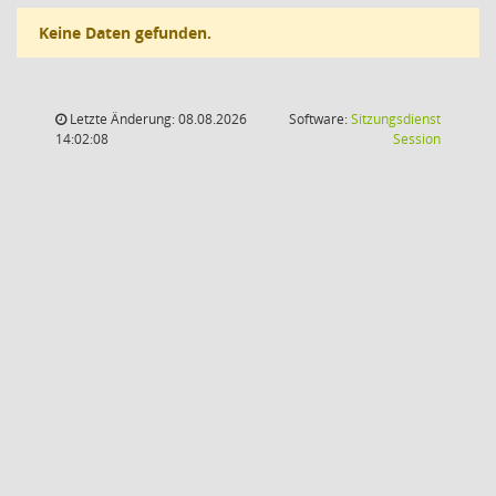
Keine Daten gefunden.
Letzte Änderung: 08.08.2026
Software:
Sitzungsdienst
(Wird in
14:02:08
Session