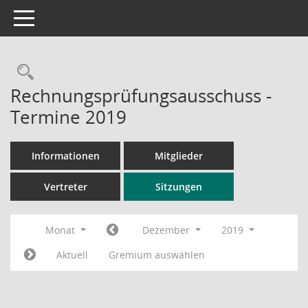
Toggle navigation
Rechercheauswahl
Rechnungsprüfungsausschuss -
Termine 2019
Informationen
Mitglieder
Vertreter
Sitzungen
Monat
Dezember
2019
Aktuell
Gremium auswählen