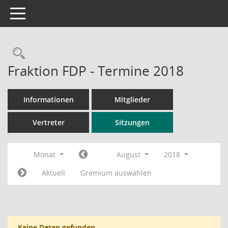
Toggle navigation
Rechercheauswahl
Fraktion FDP - Termine 2018
Informationen
Mitglieder
Vertreter
Sitzungen
Monat
August
2018
Aktuell
Gremium auswählen
Keine Daten gefunden.