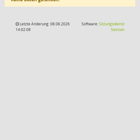
Letzte Änderung: 08.08.2026
Software:
Sitzungsdienst
(Wird in
14:02:08
Session