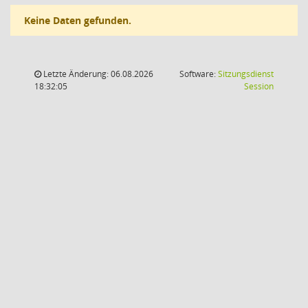
Keine Daten gefunden.
Letzte Änderung: 06.08.2026
Software:
Sitzungsdienst
(Wird in
18:32:05
Session