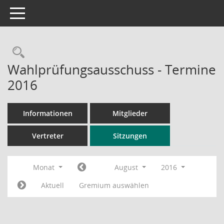
Toggle navigation
Rechercheauswahl
Wahlprüfungsausschuss - Termine
2016
Informationen
Mitglieder
Vertreter
Sitzungen
Monat
August
2016
Aktuell
Gremium auswählen