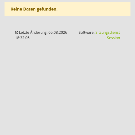
Keine Daten gefunden.
Letzte Änderung: 05.08.2026
Software:
Sitzungsdienst
(Wird in
18:32:06
Session