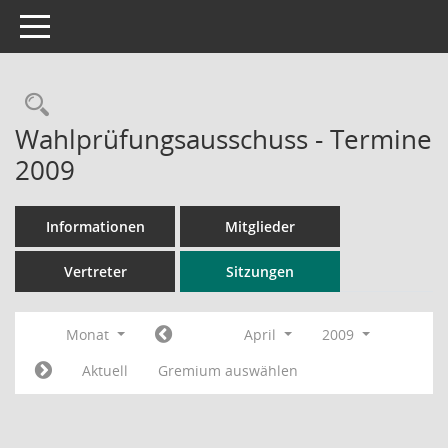
Toggle navigation
Rechercheauswahl
Wahlprüfungsausschuss - Termine
2009
Informationen
Mitglieder
Vertreter
Sitzungen
Monat
April
2009
Aktuell
Gremium auswählen