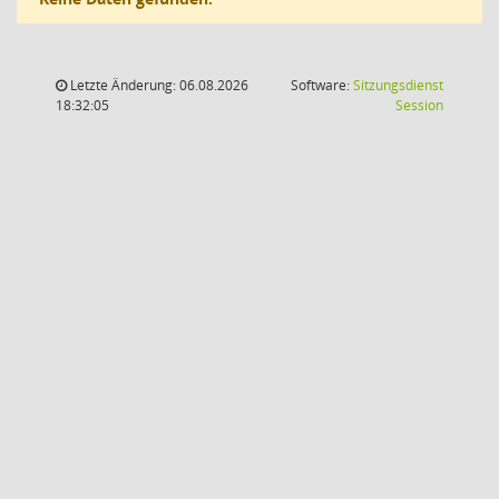
Letzte Änderung: 06.08.2026
Software:
Sitzungsdienst
(Wird in
18:32:05
Session