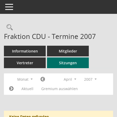
Toggle navigation
Rechercheauswahl
Fraktion CDU - Termine 2007
Informationen
Mitglieder
Vertreter
Sitzungen
Monat
April
2007
Aktuell
Gremium auswählen
Keine Daten gefunden.