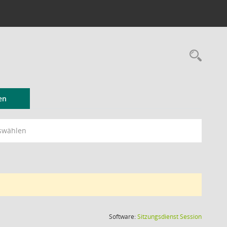
Rec
en
swählen
(Wird in
Software:
Sitzungsdienst
Session