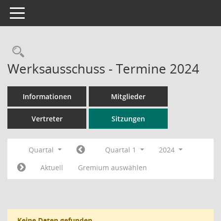
Toggle navigation
Rechercheauswahl
Werksausschuss - Termine 2024
Informationen
Mitglieder
Vertreter
Sitzungen
Quartal
Quartal 1
2024
Aktuell
Gremium auswählen
Keine Daten gefunden.