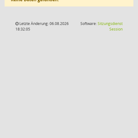
Letzte Änderung: 06.08.2026
Software:
Sitzungsdienst
(Wird in
18:32:05
Session