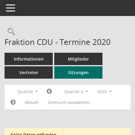
Toggle navigation
Rechercheauswahl
Fraktion CDU - Termine 2020
Informationen
Mitglieder
Vertreter
Sitzungen
Quartal
Quartal 4
2020
Aktuell
Gremium auswählen
Keine Daten gefunden.