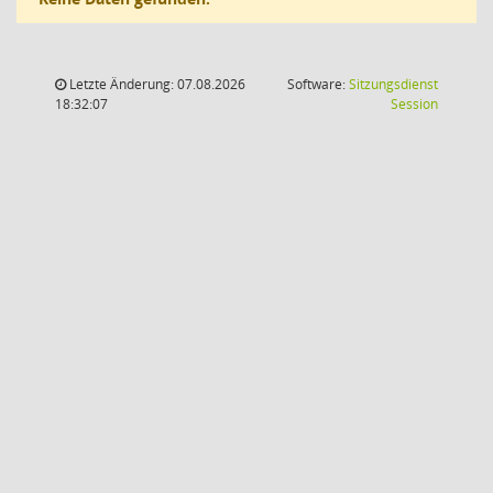
Letzte Änderung: 07.08.2026
Software:
Sitzungsdienst
(Wird in
18:32:07
Session