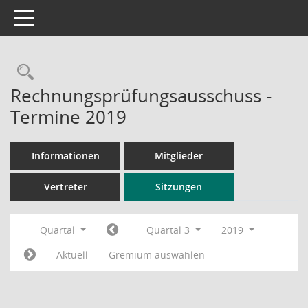
Toggle navigation
Rechercheauswahl
Rechnungsprüfungsausschuss -
Termine 2019
Informationen
Mitglieder
Vertreter
Sitzungen
Quartal
Quartal 3
2019
Aktuell
Gremium auswählen