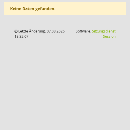
Keine Daten gefunden.
Letzte Änderung: 07.08.2026
Software:
Sitzungsdienst
(Wird in
18:32:07
Session