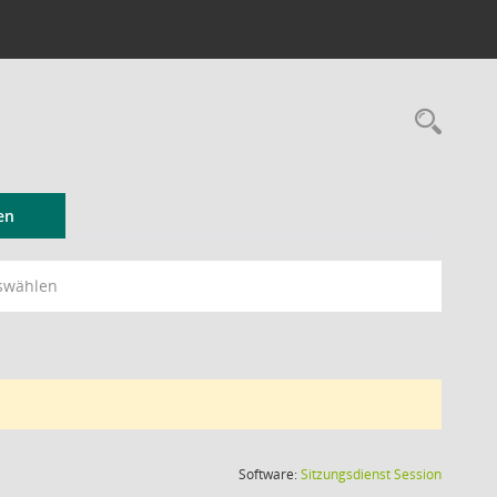
Rec
en
swählen
(Wird in
Software:
Sitzungsdienst
Session