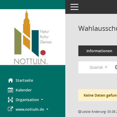
Toggle navigation
Wahlausschu
Informationen
Quartal
Startseite
Kalender
Keine Daten gefun
Organisation
www.nottuln.de
Letzte Änderung: 05.08.