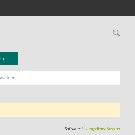
Rec
en
swählen
(Wird in
Software:
Sitzungsdienst
Session