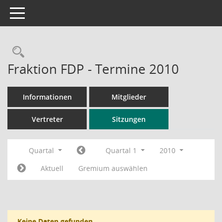
Toggle navigation
Rechercheauswahl
Fraktion FDP - Termine 2010
Informationen
Mitglieder
Vertreter
Sitzungen
Quartal
Quartal 1
2010
Aktuell
Gremium auswählen
Keine Daten gefunden.