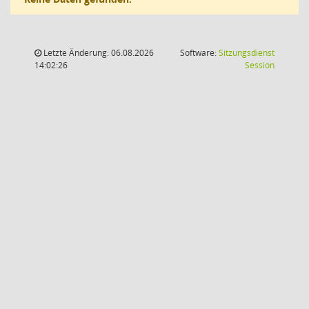
Letzte Änderung: 06.08.2026
Software:
Sitzungsdienst
(Wird in
14:02:26
Session