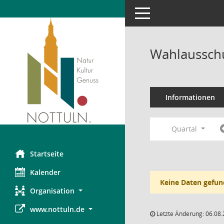
Toggle navigation
Wahlausschu
Informationen
Quartal
Startseite
Kalender
Keine Daten gefun
Organisation
www.nottuln.de
Letzte Änderung: 06.08.