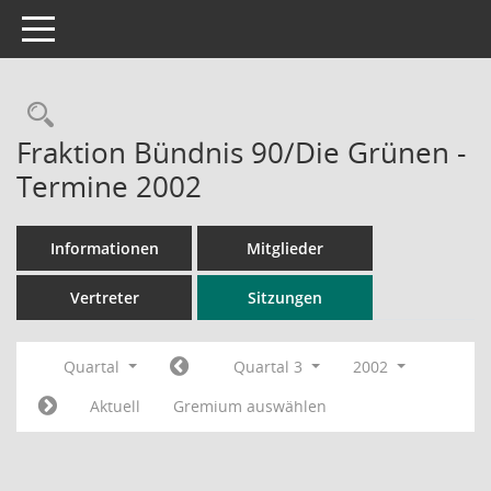
Toggle navigation
Rechercheauswahl
Fraktion Bündnis 90/Die Grünen -
Termine 2002
Informationen
Mitglieder
Vertreter
Sitzungen
Quartal
Quartal 3
2002
Aktuell
Gremium auswählen