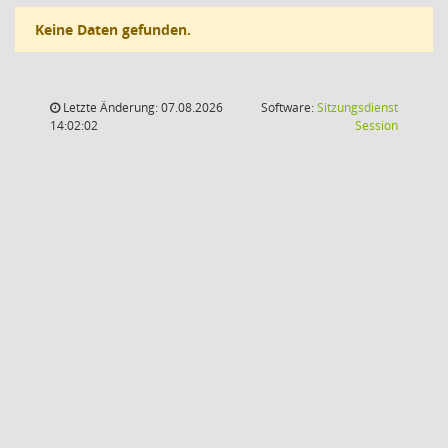
Keine Daten gefunden.
Letzte Änderung: 07.08.2026
Software:
Sitzungsdienst
(Wird in
14:02:02
Session