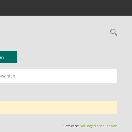
Rec
en
swählen
(Wird in
Software:
Sitzungsdienst
Session