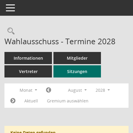
Toggle navigation
Rechercheauswahl
Wahlausschuss - Termine 2028
Informationen
Mitglieder
Vertreter
Sitzungen
Monat
August
2028
Aktuell
Gremium auswählen
Keine Daten gefunden.