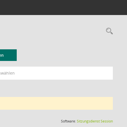
Rec
en
swählen
(Wird in
Software:
Sitzungsdienst
Session