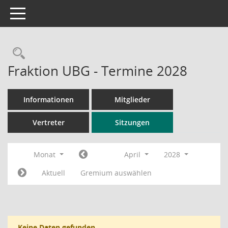
Toggle navigation
Rechercheauswahl
Fraktion UBG - Termine 2028
Informationen
Mitglieder
Vertreter
Sitzungen
Monat
April
2028
Aktuell
Gremium auswählen
Keine Daten gefunden.