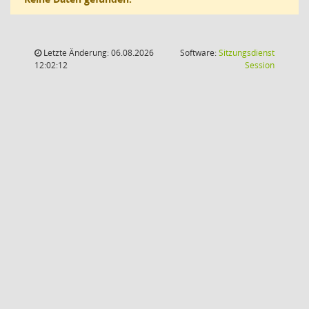
Letzte Änderung: 06.08.2026
Software:
Sitzungsdienst
(Wird in
12:02:12
Session