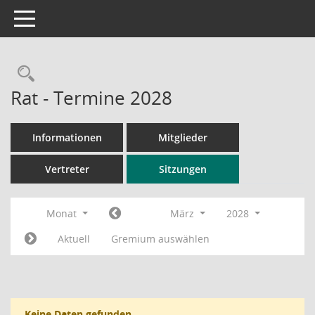
Toggle navigation
Rechercheauswahl
Rat - Termine 2028
Informationen
Mitglieder
Vertreter
Sitzungen
Monat
März
2028
Aktuell
Gremium auswählen
Keine Daten gefunden.