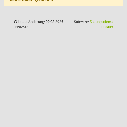
Letzte Änderung: 09.08.2026
Software:
Sitzungsdienst
(Wird in
14:02:09
Session