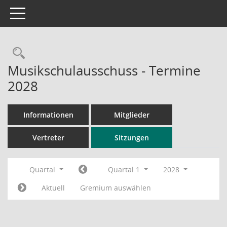
Toggle navigation
Rechercheauswahl
Musikschulausschuss - Termine
2028
Informationen
Mitglieder
Vertreter
Sitzungen
Quartal
Quartal 1
2028
Aktuell
Gremium auswählen