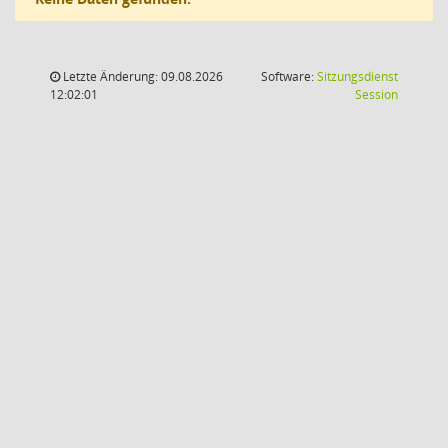
Letzte Änderung: 09.08.2026
Software:
Sitzungsdienst
(Wird in
12:02:01
Session