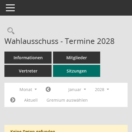
Toggle navigation
Rechercheauswahl
Wahlausschuss - Termine 2028
Informationen
Mitglieder
Vertreter
Sitzungen
Monat
Januar
2028
Aktuell
Gremium auswählen
Keine Daten gefunden.