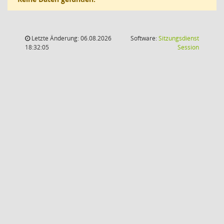
Letzte Änderung: 06.08.2026
Software:
Sitzungsdienst
(Wird in
18:32:05
Session