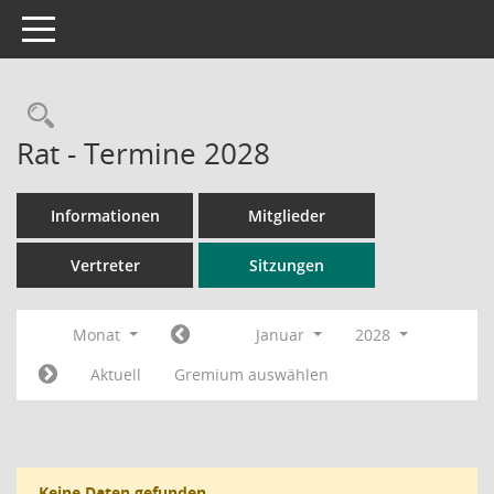
Toggle navigation
Rechercheauswahl
Rat - Termine 2028
Informationen
Mitglieder
Vertreter
Sitzungen
Monat
Januar
2028
Aktuell
Gremium auswählen
Keine Daten gefunden.