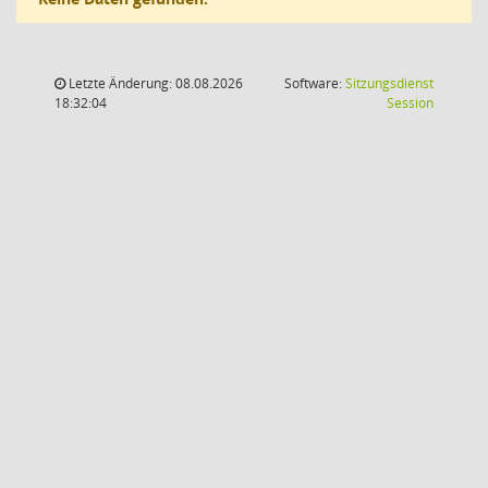
Letzte Änderung: 08.08.2026
Software:
Sitzungsdienst
(Wird in
18:32:04
Session