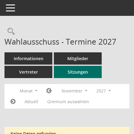
Toggle navigation
Rechercheauswahl
Wahlausschuss - Termine 2027
Informationen
Mitglieder
Vertreter
Sitzungen
Monat
November
2027
Aktuell
Gremium auswählen
Keine Daten gefunden.