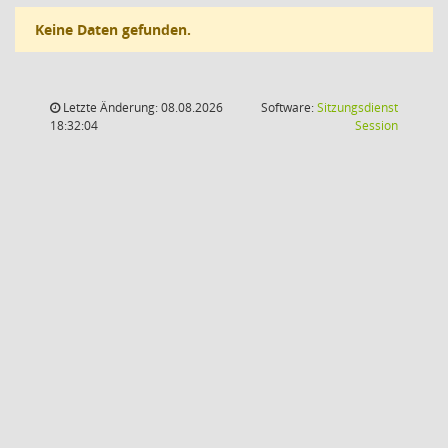
Keine Daten gefunden.
Letzte Änderung: 08.08.2026
Software:
Sitzungsdienst
(Wird in
18:32:04
Session