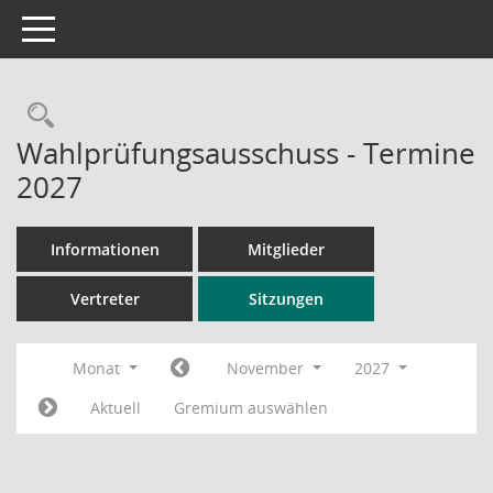
Toggle navigation
Rechercheauswahl
Wahlprüfungsausschuss - Termine
2027
Informationen
Mitglieder
Vertreter
Sitzungen
Monat
November
2027
Aktuell
Gremium auswählen