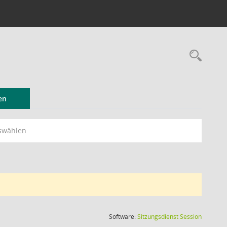
Rec
en
swählen
(Wird in
Software:
Sitzungsdienst
Session