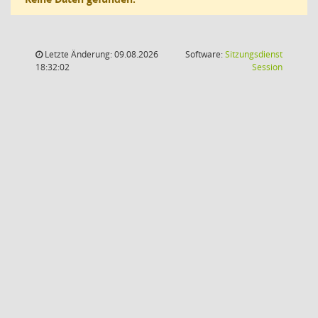
Letzte Änderung: 09.08.2026
Software:
Sitzungsdienst
(Wird in
18:32:02
Session