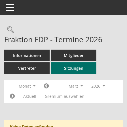
Toggle navigation
Rechercheauswahl
Fraktion FDP - Termine 2026
Informationen
Mitglieder
Vertreter
Sitzungen
Monat
März
2026
Aktuell
Gremium auswählen
Keine Daten gefunden.