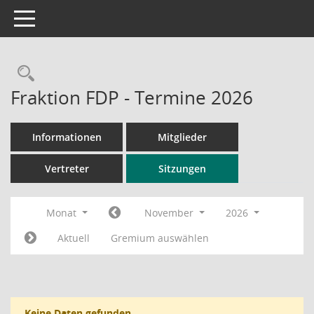
Toggle navigation
Rechercheauswahl
Fraktion FDP - Termine 2026
Informationen
Mitglieder
Vertreter
Sitzungen
Monat
November
2026
Aktuell
Gremium auswählen
Keine Daten gefunden.