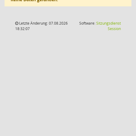
Letzte Änderung: 07.08.2026
Software:
Sitzungsdienst
(Wird in
18:32:07
Session