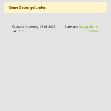
Keine Daten gefunden.
Letzte Änderung: 08.08.2026
Software:
Sitzungsdienst
(Wird in
14:02:08
Session