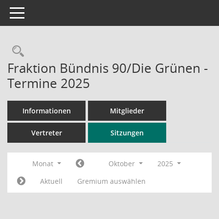
Toggle navigation
Rechercheauswahl
Fraktion Bündnis 90/Die Grünen -
Termine 2025
Informationen
Mitglieder
Vertreter
Sitzungen
Monat
Oktober
2025
Aktuell
Gremium auswählen