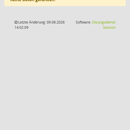
Letzte Änderung: 09.08.2026
Software:
Sitzungsdienst
(Wird in
14:02:09
Session