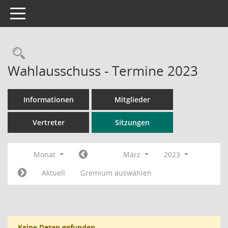
Toggle navigation
Rechercheauswahl
Wahlausschuss - Termine 2023
Informationen
Mitglieder
Vertreter
Sitzungen
Monat
März
2023
Aktuell
Gremium auswählen
Keine Daten gefunden.