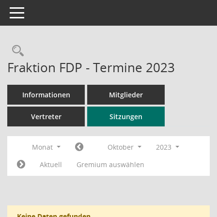
Toggle navigation
Rechercheauswahl
Fraktion FDP - Termine 2023
Informationen
Mitglieder
Vertreter
Sitzungen
Monat
Oktober
2023
Aktuell
Gremium auswählen
Keine Daten gefunden.