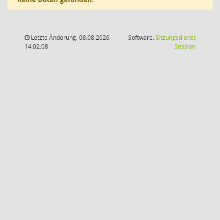
Letzte Änderung: 08.08.2026
Software:
Sitzungsdienst
(Wird in
14:02:08
Session