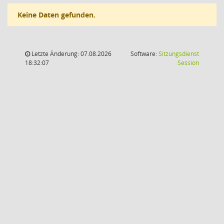
Keine Daten gefunden.
Letzte Änderung: 07.08.2026
Software:
Sitzungsdienst
(Wird in
18:32:07
Session