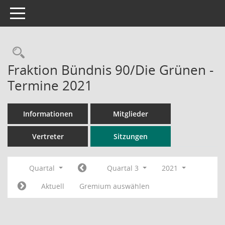
Toggle navigation
Rechercheauswahl
Fraktion Bündnis 90/Die Grünen -
Termine 2021
Informationen
Mitglieder
Vertreter
Sitzungen
Quartal
Quartal 3
2021
Aktuell
Gremium auswählen