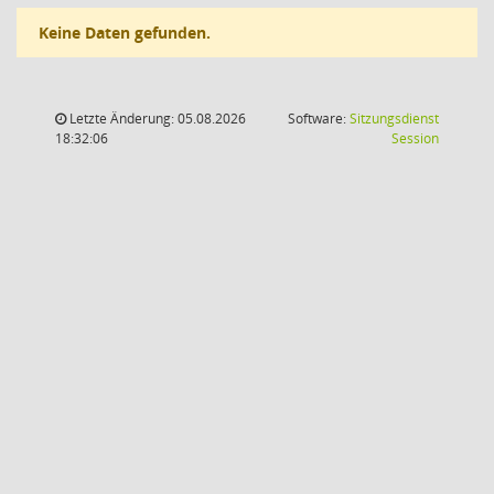
Keine Daten gefunden.
Letzte Änderung: 05.08.2026
Software:
Sitzungsdienst
(Wird in
18:32:06
Session