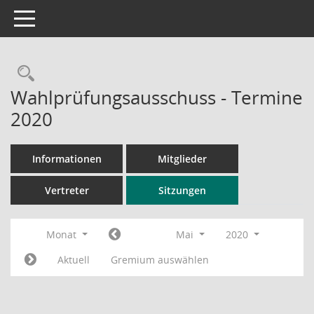
Toggle navigation
Rechercheauswahl
Wahlprüfungsausschuss - Termine
2020
Informationen
Mitglieder
Vertreter
Sitzungen
Monat
Mai
2020
Aktuell
Gremium auswählen