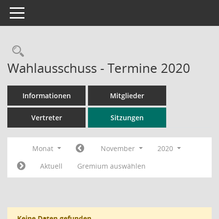
Toggle navigation
Rechercheauswahl
Wahlausschuss - Termine 2020
Informationen
Mitglieder
Vertreter
Sitzungen
Monat
November
2020
Aktuell
Gremium auswählen
Keine Daten gefunden.