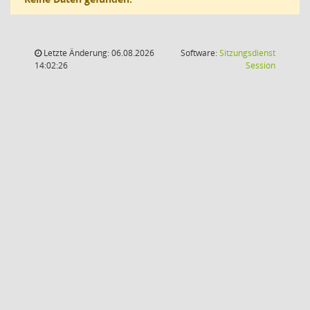
Letzte Änderung: 06.08.2026
Software:
Sitzungsdienst
(Wird in
14:02:26
Session