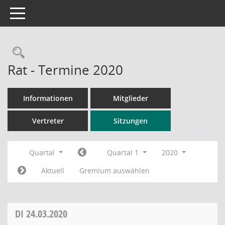
Toggle navigation
Rechercheauswahl
Rat - Termine 2020
Informationen
Mitglieder
Vertreter
Sitzungen
Quartal
Quartal 1
2020
Aktuell
Gremium auswählen
DI
24.03.2020