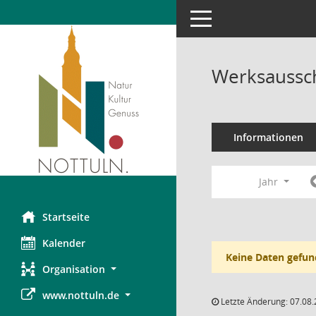
Toggle navigation
Werksaussch
Informationen
Jahr
Startseite
Kalender
Keine Daten gefun
Organisation
www.nottuln.de
Letzte Änderung: 07.08.