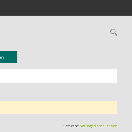
Rec
en
(Wird in
Software:
Sitzungsdienst
Session